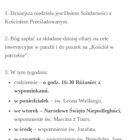
1. Dzisiejsza niedziela jest Dniem Solidarności z
Kościołem Prześladowanym.
2. Bóg zapłać za składane dzisiaj ofiary na cele
inwestycyjne w parafii i do puszek na „Kościół w
potrzebie”.
3. W tym tygodniu:
codziennie –
o godz. 16:30 Różaniec z
wypominkami.
w poniedziałek
– św. Leona Wielkiego.
we wtorek –
Narodowe Święto Niepodległości
;
wspomnienie św. Marcina z Tours.
w środę
– wspomnienie św. Jozafata.
w czwartek
– wspomnienie św. Benedykta, Jana,