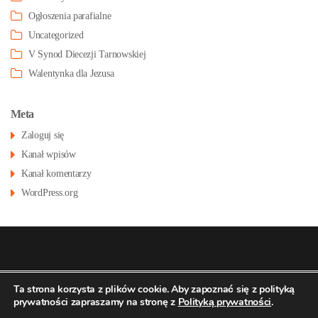
Ogłoszenia parafialne
Uncategorized
V Synod Diecezji Tarnowskiej
Walentynka dla Jezusa
Meta
Zaloguj się
Kanał wpisów
Kanał komentarzy
WordPress.org
© 2026
Konatsu.pl
dla
Parafia św Stanisława
Polityka
Ta strona korzysta z plików cookie. Aby zapoznać się z polityką
prywatności zapraszamy na stronę z
Polityką prywatności
.
prywatności
BM w Pustkowie Osiedlu