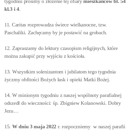
tygodniu prosimy o złożenie tej ofiary
mieszkańców bl. 54
kl.3 i 4
.
11. Caritas rozprowadza świece wielkanocne, tzw.
Paschaliki. Zachęcamy by je postawić na grobach.
12. Zapraszamy do lektury czasopism religijnych, które
można zakupić przy wyjściu z kościoła.
13. Wszystkim solenizantom i jubilatom tego tygodnia
życzmy obfitości Bożych łask i opieki Matki Bożej.
14. W minionym tygodniu z naszej wspólnoty parafialnej
odszedł do wieczności: śp. Zbigniew Kolanowski. Dobry
Jezu…
15.
W dniu 3 maja 2022
r. rozpoczniemy w naszej parafii