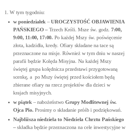
1. W tym tygodniu:
w
poniedziałek
–
UROCZYSTOŚĆ OBJAWIENIA
PAŃSKIEGO –
Trzech Króli. Msze św. godz.
7:00,
9:00, 11:00, 17:00.
Po każdej Mszy św. poświęcenie
złota, kadzidła, kredy. Ofiary składane na tace są
przeznaczone na misje. Również w tym dniu w naszej
parafii będzie Kolęda Misyjna. Na każdej Mszy
świętej grupa kolędnicza przedstawi przygotowaną
scenkę, a po Mszy świętej przed kościołem będą
zbierane ofiary na rzecz projektów dla dzieci w
krajach misyjnych.
w piątek
– nabożeństwo
Grupy Modlitewnej św.
Ojca Pio.
Prosimy o składanie próśb i podziękowań.
Najbliższa niedziela to Niedziela Chrztu Pańskiego
–
składka będzie przeznaczona na cele inwestycyjne w