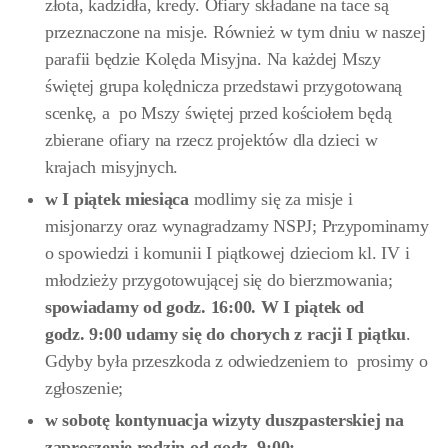
złota, kadzidła, kredy. Ofiary składane na tace są
przeznaczone na misje. Również w tym dniu w naszej
parafii będzie Kolęda Misyjna. Na każdej Mszy
świętej grupa kolędnicza przedstawi przygotowaną
scenkę, a po Mszy świętej przed kościołem będą
zbierane ofiary na rzecz projektów dla dzieci w
krajach misyjnych.
w
I piątek miesiąca
modlimy się za misje i
misjonarzy oraz wynagradzamy NSPJ; Przypominamy
o spowiedzi i komunii I piątkowej dzieciom kl. IV i
młodzieży przygotowującej się do bierzmowania;
spowiadamy od godz. 16:00. W I piątek od
godz. 9:00
udamy się do chorych z racji I piątku
.
Gdyby była przeszkoda z odwiedzeniem to prosimy o
zgłoszenie;
w sobotę kontynuacja wizyty duszpasterskiej na
zaproszenie rodzin od godz. 9:00: