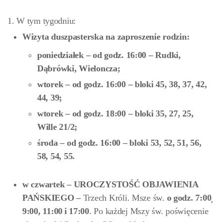
1. W tym tygodniu:
Wizyta duszpasterska na zaproszenie rodzin:
poniedziałek
– od godz. 16:00 –
Rudki,
Dąbrówki, Wieloncza;
wtorek – od godz. 16:00 – bloki
45, 38, 37, 42,
44, 39;
wtorek – od godz. 18:00 – bloki
35, 27, 25,
Wille 21/2;
środa
– od godz. 16:00 –
bloki 53, 52, 51, 56,
58, 54, 55.
w czwartek
–
UROCZYSTOŚĆ OBJAWIENIA
PAŃSKIEGO –
Trzech Króli. Msze św.
o godz.
7:00
,
9:00, 11:00
i 17:00
. Po każdej Mszy św. poświęcenie