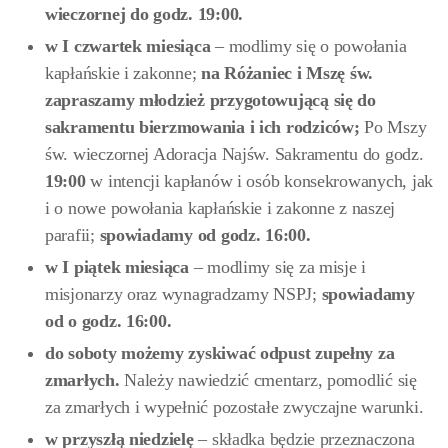
wieczornej do godz. 19:00.
w I
czwartek miesiąca
– modlimy się o powołania
kapłańskie i zakonne;
na Różaniec i Mszę św.
zapraszamy młodzież przygotowującą się do
sakramentu bierzmowania i ich rodziców;
Po Mszy
św. wieczornej Adoracja Najśw. Sakramentu do godz.
19:00
w intencji kapłanów i osób konsekrowanych, jak
i o nowe powołania kapłańskie i zakonne z naszej
parafii;
spowiadamy od godz. 16:00.
w I piątek miesiąca
– modlimy się za misje i
misjonarzy oraz wynagradzamy NSPJ;
spowiadamy
od o godz. 16:00.
do soboty możemy zyskiwać odpust zupełny za
zmarłych.
Należy nawiedzić cmentarz, pomodlić się
za zmarłych i wypełnić pozostałe zwyczajne warunki.
w przyszłą niedzielę
– składka będzie przeznaczona