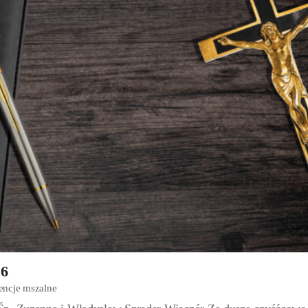
26
tencje mszalne