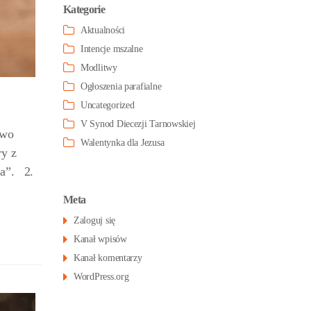
Kategorie
Aktualności
Intencje mszalne
Modlitwy
Ogłoszenia parafialne
Uncategorized
V Synod Diecezji Tarnowskiej
two
Walentynka dla Jezusa
ry z
ka”. 2.
Meta
Zaloguj się
Kanał wpisów
Kanał komentarzy
WordPress.org