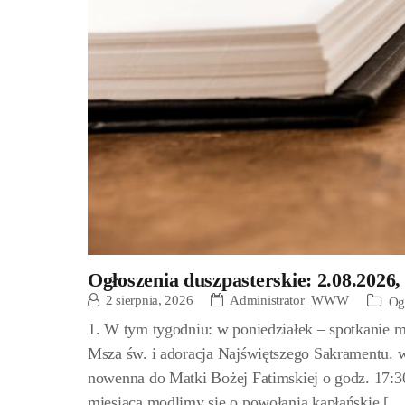
Ogłoszenia duszpasterskie: 2.08.2026,
2 sierpnia, 2026
Administrator_WWW
Og
1. W tym tygodniu: w poniedziałek – spotkanie 
Msza św. i adoracja Najświętszego Sakramentu. 
nowenna do Matki Bożej Fatimskiej o godz. 17:3
miesiąca modlimy się o powołania kapłańskie […