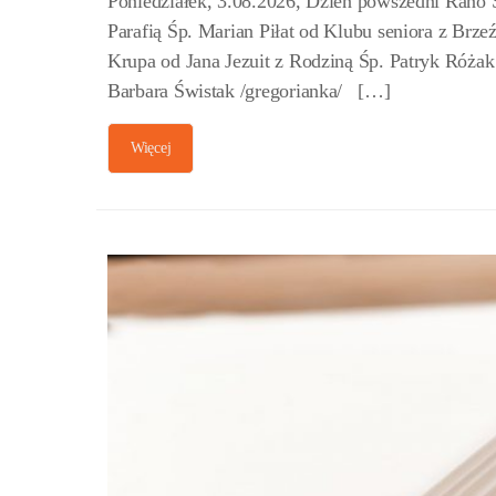
Poniedziałek, 3.08.2026, Dzień powszedni Rano
Parafią Śp. Marian Piłat od Klubu seniora z Brz
Krupa od Jana Jezuit z Rodziną Śp. Patryk Róża
Barbara Świstak /gregorianka/ […]
Więcej