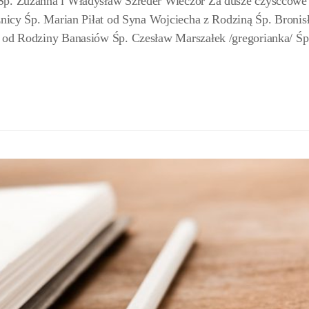
 Śp. Zuzanna i Władysław Szreder Wieczór Za dusze czyśćcowe
eźnicy Śp. Marian Piłat od Syna Wojciecha z Rodziną Śp. Bronis
k od Rodziny Banasiów Śp. Czesław Marszałek /gregorianka/ Śp