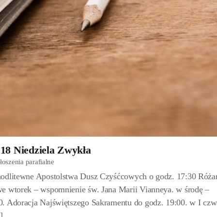
 18 Niedziela Zwykła
łoszenia parafialne
modlitewne Apostolstwa Dusz Czyśćcowych o godz. 17:30 Róża
we wtorek – wspomnienie św. Jana Marii Vianneya. w środę –
0. Adoracja Najświętszego Sakramentu do godz. 19:00. w I czw
]