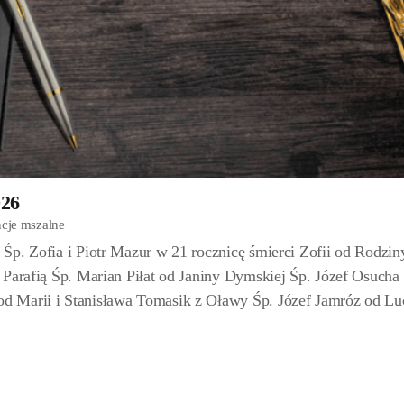
026
ncje mszalne
Śp. Zofia i Piotr Mazur w 21 rocznicę śmierci Zofii od Rodzin
 Parafią Śp. Marian Piłat od Janiny Dymskiej Śp. Józef Osucha
d Marii i Stanisława Tomasik z Oławy Śp. Józef Jamróz od Lu