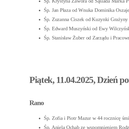
Śp. Krystyna Zawora od Sąsiada Marka P
Śp. Jan Płaza od Wnuka Dominika Oszaje
Śp. Zuzanna Ciszek od Kuzynki Grażyny
Śp. Edward Muszyński od Ewy Wilczyńsk
Śp. Stanisław Żuber od Zarządu i Praco
Piątek, 11.04.2025, Dzień p
Rano
Śp. Zofia i Piotr Mazur w 44 rocznicę śmi
Śp. Aniela Ochab ze wspomnieniem Rod