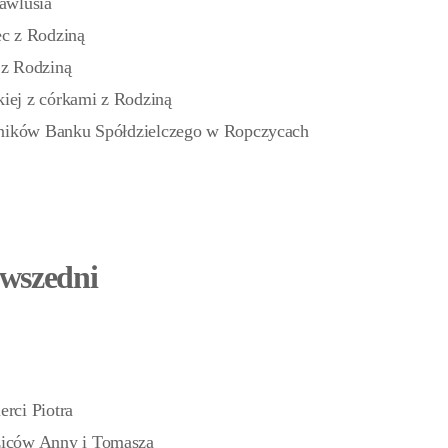
awlusia
c z Rodziną
 z Rodziną
iej z córkami z Rodziną
wników Banku Spółdzielczego w Ropczycach
owszedni
erci Piotra
ziców Anny i Tomasza