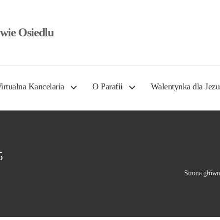
wie Osiedlu
irtualna Kancelaria
O Parafii
Walentynka dla Jezu
5
Strona główn