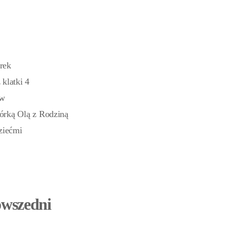
rek
klatki 4
ów
órką Olą z Rodziną
ziećmi
owszedni