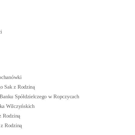
i
ochanówki
go Sak z Rodziną
 Banku Spółdzielczego w Ropczycach
ka Wilczyńskich
z Rodziną
 z Rodziną