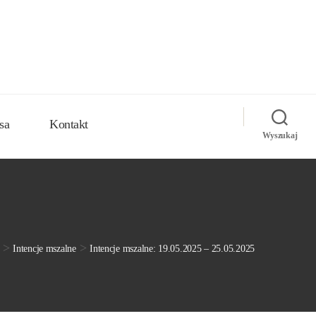
sa
Kontakt
Wyszukaj
>
>
Intencje mszalne
Intencje mszalne: 19.05.2025 – 25.05.2025