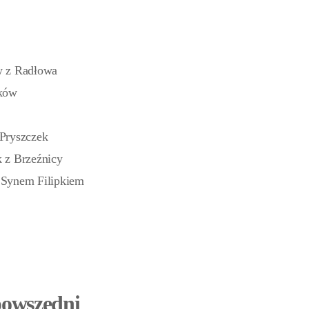
w z Radłowa
aków
Pryszczek
 z Brzeźnicy
 Synem Filipkiem
powszedni