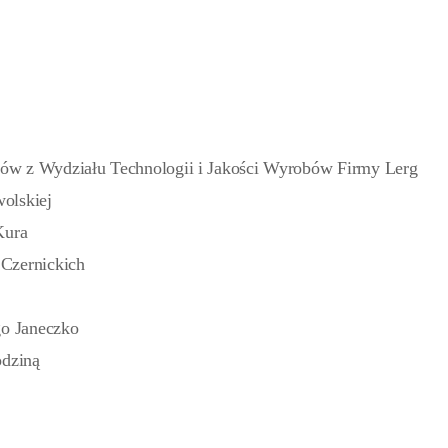
ów z Wydziału Technologii i Jakości Wyrobów Firmy Lerg
olskiej
Kura
Czernickich
go Janeczko
odziną