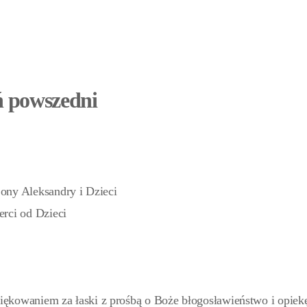
ń powszedni
ony Aleksandry i Dzieci
rci od Dzieci
ziękowaniem za łaski z prośbą o Boże błogosławieństwo i opiek