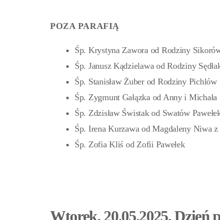
POZA PARAFIĄ
Śp. Krystyna Zawora od Rodziny Sikoró
Śp. Janusz Kądzielawa od Rodziny Sędł
Śp. Stanisław Żuber od Rodziny Pichlów
Śp. Zygmunt Gałązka od Anny i Michała 
Śp. Zdzisław Świstak od Swatów Pawełek
Śp. Irena Kurzawa od Magdaleny Niwa z
Śp. Zofia Kliś od Zofii Pawełek
Wtorek, 20.05.2025, Dzień 