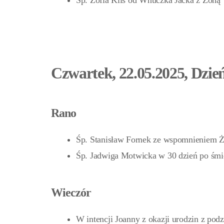
Śp. Zofia Kliś od Wnuczka Jacka z Żoną
Czwartek, 22.05.2025, Dzie
Rano
Śp. Stanisław Fornek ze wspomnieniem Ż
Śp. Jadwiga Motwicka w 30 dzień po śmie
Wieczór
W intencji Joanny z okazji urodzin z pod