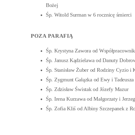
Bożej
Śp. Witold Surman w 6 rocznicę śmierci
POZA PARAFIĄ
Śp. Krystyna Zawora od Współpracownik
Śp. Janusz Kądzielawa od Danuty Dobrow
Śp. Stanisław Żuber od Rodziny Cyzio i 
Śp. Zygmunt Gałązka od Ewy i Tadeusza 
Śp. Zdzisław Świstak od Józefy Mazur
Śp. Irena Kurzawa od Małgorzaty i Jerze
Śp. Zofia Kliś od Albiny Szczepanek z R