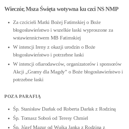
Wieczór, Msza Święta wotywna ku czci NS NMP
Za czcicieli Matki Bożej Fatimskiej o Boże
błogosławieństwo i wszelkie łaski wyproszone za
wstawiennictwem MB Fatimskiej
W intencji Ireny z okazji urodzin o Boże
błogosławieństwo i potrzebne łaski
W intencji ofiarodawców, organizatorów i sponsorów
Akcji „Gramy dla Magdy” o Boże błogosławieństwo i
potrzebne łaski
POZA PARAFIĄ
Śp. Stanisław Darłak od Roberta Darłak z Rodziną
Śp. Tomasz Soboń od Teresy Chmiel
Śp. Józef Mazur od Wujka Janka z Rodziną z