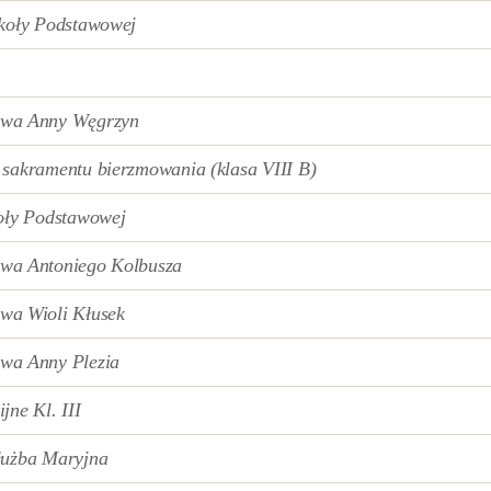
zkoły Podstawowej
owa Anny Węgrzyn
sakramentu bierzmowania (klasa VIII B)
oły Podstawowej
wa Antoniego Kolbusza
wa Wioli Kłusek
owa
Anny Plezia
jne Kl. III
łużba Maryjna