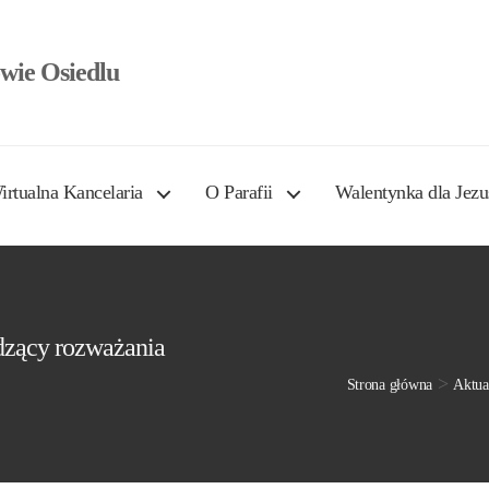
wie Osiedlu
irtualna Kancelaria
O Parafii
Walentynka dla Jezu
zący rozważania
>
Strona główna
Aktua