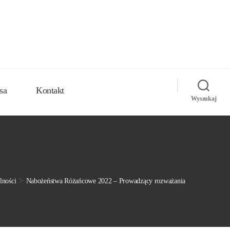
sa
Kontakt
Wyszukaj
>
lności
Nabożeństwa Różańcowe 2022 – Prowadzący rozważania