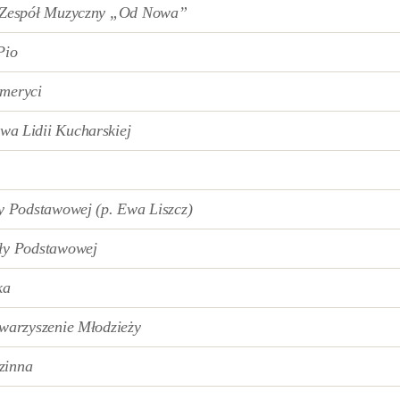
i Zespół Muzyczny „Od Nowa”
Pio
Emeryci
wa Lidii Kucharskiej
ły Podstawowej (p. Ewa Liszcz)
oły Podstawowej
ka
owarzyszenie Młodzieży
zinna