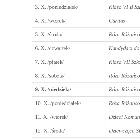
3. X. /poniedziałek/
Klasa VI B S
4. X. /wtorek/
Caritas
5. X. /środa/
Róża R
óżańc
6. X. /czwartek/
Kandydaci do 
7. X. /piątek/
Klasa VII Szk
8. X. /sobota/
Róża R
óżańco
9. X. /niedziela/
Róża R
óżańco
10. X. /poniedziałek/
Róża R
óżańc
11. X. /wtorek/
Dzieci Komuni
12. X. /środa/
Dziewczęca S