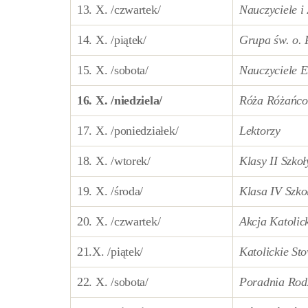
13. X. /czwartek/
Nauczyciele 
14. X. /piątek/
Grupa św. o. 
15. X. /sobota/
Nauczyciele 
16. X. /niedziela/
Róża R
óżańco
17. X. /poniedziałek/
Lektorzy
18. X. /wtorek/
Klasy II Szko
19. X. /środa/
Klasa IV Szk
20. X. /czwartek/
Akcja Katolic
21.X. /piątek/
Katolickie St
22. X. /sobota/
Poradnia Rod