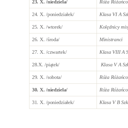
23. X. /niedziela/
Róża R
óżańc
24. X. /poniedziałek/
Klasa VI A S
25. X. /wtorek/
Kolędnicy mis
26. X. /środa/
Ministranci
27. X. /czwartek/
Klasa VIII A 
28.X. /piątek/
Klasa V A Sz
29. X. /sobota/
Róża R
óżańco
30. X. /niedziela/
Róża R
óżańco
31. X. /poniedziałek/
Klasa V B Sz