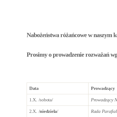
Nabożeństwa różańcowe w naszym kośc
Prosimy o prowadzenie rozważań wg
Data
Prowadzący
1.X. /sobota/
Prowadzący N
2.X. /
niedziela
/
Rada Parafia