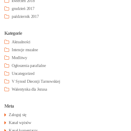
kwiecień 2018
grudzień 2017
październik 2017
Kategorie
Aktualności
Intencje mszalne
Modlitwy
Ogłoszenia parafialne
Uncategorized
V Synod Diecezji Tarnowskiej
Walentynka dla Jezusa
Meta
Zaloguj się
Kanał wpisów
Kanał komentarzy