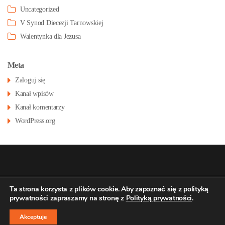
Uncategorized
V Synod Diecezji Tarnowskiej
Walentynka dla Jezusa
Meta
Zaloguj się
Kanał wpisów
Kanał komentarzy
WordPress.org
© 2026
Konatsu.pl
dla
Parafia św Stanisława
Polityka
Ta strona korzysta z plików cookie. Aby zapoznać się z polityką
prywatności zapraszamy na stronę z
Polityką prywatności
.
prywatności
BM w Pustkowie Osiedlu
↑
Akceptuje