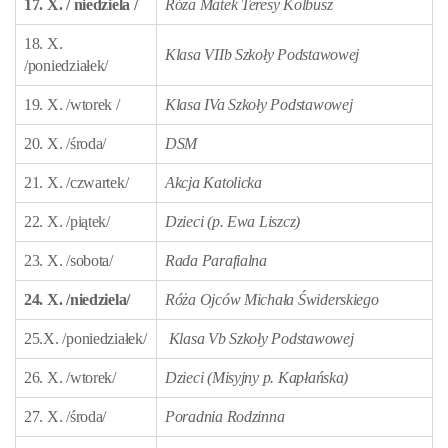
17. X. / niedziela /
Róża Matek Teresy Kolbusz
18. X.
Klasa VIIb Szkoły Podstawowej
/poniedziałek/
19. X. /wtorek /
Klasa IVa Szkoły Podstawowej
20. X. /środa/
DSM
21. X. /czwartek/
Akcja Katolicka
22. X. /piątek/
Dzieci (p. Ewa Liszcz)
23. X. /sobota/
Rada Parafialna
24. X. /niedziela/
Róża Ojców Michała Świderskiego
25.X. /poniedziałek/
Klasa Vb Szkoły Podstawowej
26. X. /wtorek/
Dzieci (Misyjny p. Kapłańska)
27. X. /środa/
Poradnia Rodzinna