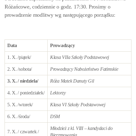
Różańcowe, codziennie o godz. 17:30. Prosimy o
prowadzenie modlitwy wg następującego porządku:
Data
Prowadzący
1. X. /piątek/
Klasa VIIa Szkoły Podstawowej
2. X. /sobota/
Prowadzący Nabożeństwo Fatimskie
3. X. / niedziela/
Róża Matek Danuty Gil
4. X. / poniedziałek/
Lektorzy
5. X. /wtorek/
Klasa VI Szkoły Podstawowej
6. X. /środa/
DSM
Młodzież z kl. VIII – kandydaci do
7. X. / czwartek /
Bierzmowania