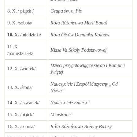
8. X. / piątek /
Grupa św. o. Pio
9. X. /sobota/
Róża Różańcowa Marii Banaś
10. X. / niedziela/
Róża Ojców Dominika Kolbusz
11. X.
Klasa Va Szkoły Podstawowej
/poniedziałek/
Dzieci przygotowujące się do I Komunii
12. X. /wtorek/
świętej
Nauczyciele i Zespół Muzyczny „Od
13. X. /środa/
Nowa”
14. X. /czwartek/
Nauczyciele Emeryci
15. X. /piątek/
Ministranci
16. X. /sobota/
Róża Różańcowa Bożeny Balasy