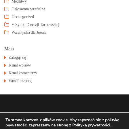
Modlitwy
Ogłoszenia parafialne
Uncategorized
V Synod Diecezji Tarnowskiej
Walentynka dla Jezusa
Meta
Zaloguj się
Kanał wpisów
Kanał komentarzy
WordPress.org
© 2026
Konatsu.pl
dla
Parafia św Stanisława
Polityka
Ta strona korzysta z plików cookie. Aby zapoznać się z polityką
prywatności zapraszamy na stronę z
Polityką prywatności
.
prywatności
BM w Pustkowie Osiedlu