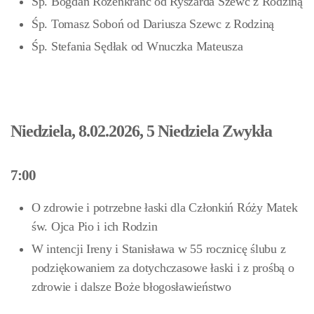
Śp. Bogdan Rozenkranc od Ryszarda Szewc z Rodziną
Śp. Tomasz Soboń od Dariusza Szewc z Rodziną
Śp. Stefania Sędłak od Wnuczka Mateusza
Niedziela, 8.02.2026, 5 Niedziela Zwykła
7:00
O zdrowie i potrzebne łaski dla Członkiń Róży Matek
św. Ojca Pio i ich Rodzin
W intencji Ireny i Stanisława w 55 rocznicę ślubu z
podziękowaniem za dotychczasowe łaski i z prośbą o
zdrowie i dalsze Boże błogosławieństwo