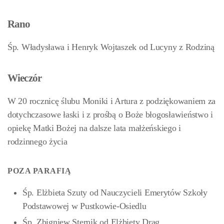
Rano
Śp. Władysława i Henryk Wojtaszek od Lucyny z Rodziną
Wieczór
W 20 rocznicę ślubu Moniki i Artura z podziękowaniem za
dotychczasowe łaski i z prośbą o Boże błogosławieństwo i
opiekę Matki Bożej na dalsze lata małżeńskiego i
rodzinnego życia
POZA PARAFIĄ
Śp. Elżbieta Szuty od Nauczycieli Emerytów Szkoły
Podstawowej w Pustkowie-Osiedlu
Śp. Zbigniew Sternik od Elżbiety Drąg