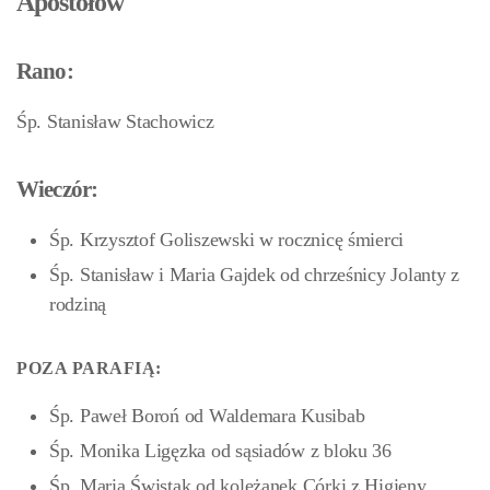
Apostołów
Rano:
Śp. Stanisław Stachowicz
Wieczór:
Śp. Krzysztof Goliszewski w rocznicę śmierci
Śp. Stanisław i Maria Gajdek od chrześnicy Jolanty z
rodziną
POZA PARAFIĄ:
Śp. Paweł Boroń od Waldemara Kusibab
Śp. Monika Ligęzka od sąsiadów z bloku 36
Śp. Maria Świstak od koleżanek Córki z Higieny