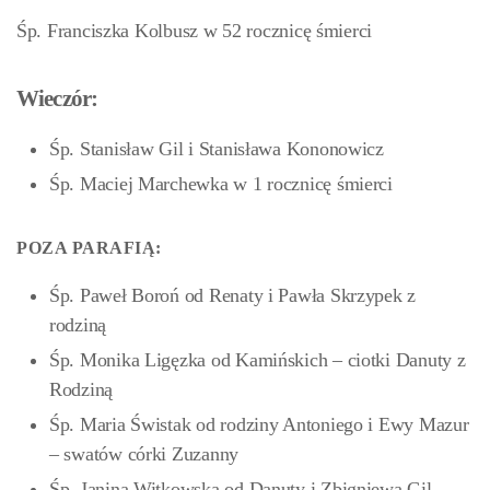
Śp. Franciszka Kolbusz w 52 rocznicę śmierci
Wieczór:
Śp. Stanisław Gil i Stanisława Kononowicz
Śp. Maciej Marchewka w 1 rocznicę śmierci
POZA PARAFIĄ:
Śp. Paweł Boroń od Renaty i Pawła Skrzypek z
rodziną
Śp. Monika Ligęzka od Kamińskich – ciotki Danuty z
Rodziną
Śp. Maria Świstak od rodziny Antoniego i Ewy Mazur
– swatów córki Zuzanny
Śp. Janina Witkowska od Danuty i Zbigniewa Gil