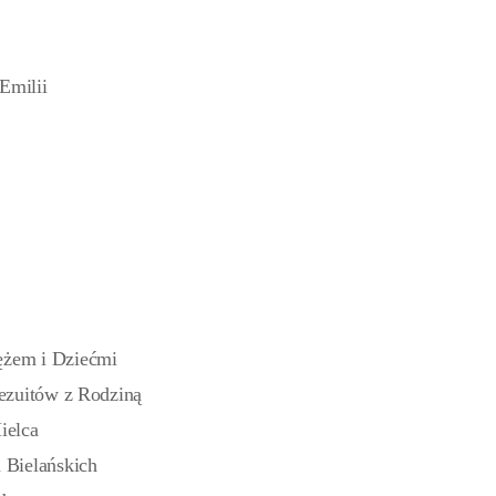
Emilii
ężem i Dziećmi
Jezuitów z Rodziną
ielca
i Bielańskich