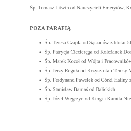
Śp. Tomasz Litwin od Nauczycieli Emerytów, 
POZA PARAFIĄ
Śp. Teresa Czapla od Sąsiadów z bloku 5
Śp. Patrycja Ciecieręga od Koleżanek Do
Śp. Marek Kocoł od Wójta i Pracownik
Śp. Jerzy Reguła od Krzysztofa i Teresy 
Śp. Ferdynand Pawełek od Córki Haliny 
Śp. Stanisław Barnaś od Balickich
Śp. Józef Węgrzyn od Kingi i Kamila Ni