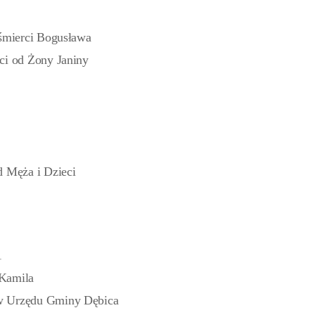
 śmierci Bogusława
ci od Żony Janiny
d Męża i Dzieci
1
 Kamila
ów Urzędu Gminy Dębica