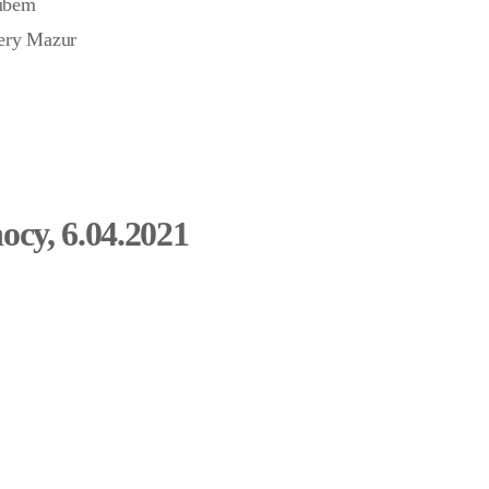
kubem
iery Mazur
cy, 6.04.2021