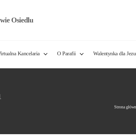
wie Osiedlu
irtualna Kancelaria
O Parafii
Walentynka dla Jezu
1
Strona głów