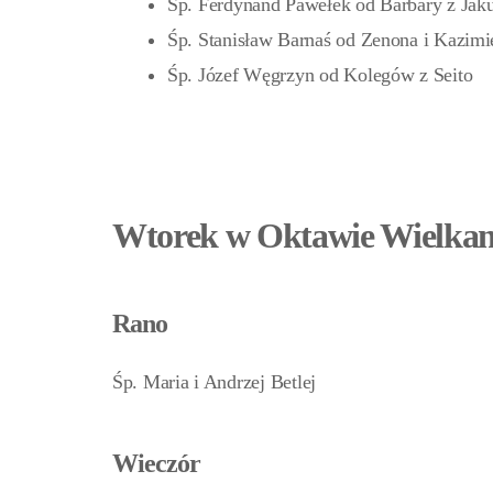
Śp. Ferdynand Pawełek od Barbary z Ja
Śp. Stanisław Barnaś od Zenona i Kazim
Śp. Józef Węgrzyn od Kolegów z Seito
Wtorek w Oktawie Wielkano
Rano
Śp. Maria i Andrzej Betlej
Wieczór