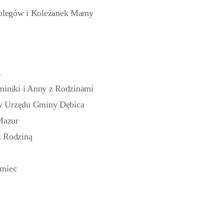
Kolegów i Koleżanek Mamy
1
miniki i Anny z Rodzinami
ów Urzędu Gminy Dębica
Mazur
z Rodziną
emiec