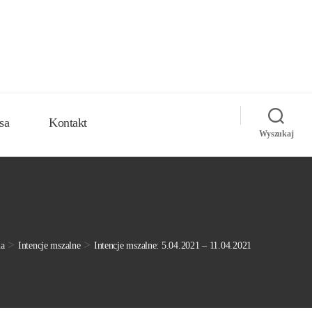
sa
Kontakt
Wyszukaj
>
>
na
Intencje mszalne
Intencje mszalne: 5.04.2021 – 11.04.2021