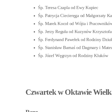
Śp. Teresa Czapla od Ewy Kupiec
Śp. Patrycja Ciecieręga od Małgorzaty Ka
Śp. Marek Kocoł od Wójta i Pracownik
Śp. Jerzy Reguła od Kuzynów Krzysztofa
Śp. Ferdynand Pawełek od Rodziny Dziu
Śp. Stanisław Barnaś od Dagmary i Mate
Śp. Józef Węgrzyn od Rodziny Kluków
Czwartek w Oktawie Wielka