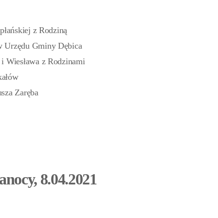
płańskiej z Rodziną
ów Urzędu Gminy Dębica
 i Wiesława z Rodzinami
kałów
usza Zaręba
nocy, 8.04.2021