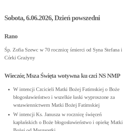
Sobota, 6.06.2026, Dzień powszedni
Rano
Śp. Zofia Szewc w 70 rocznicę śmierci od Syna Stefana i
Córki Grażyny
Wieczór, Msza Święta wotywna ku czci NS NMP
W intencji Czcicieli Matki Bożej Fatimskiej o Boże
błogosławieństwo i wszelkie łaski wyproszone za
wstawiennictwem Matki Bożej Fatimskiej
W intencji Ks. Janusza w rocznicę święceń
kapłańskich o Boże błogosławieństwo i opiekę Matki
Bożej od Margaretki