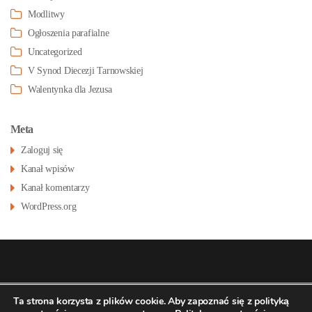
Modlitwy
Ogłoszenia parafialne
Uncategorized
V Synod Diecezji Tarnowskiej
Walentynka dla Jezusa
Meta
Zaloguj się
Kanał wpisów
Kanał komentarzy
WordPress.org
© 2026
Konatsu.pl
dla
Parafia św Stanisława
Polityka
Ta strona korzysta z plików cookie. Aby zapoznać się z polityką