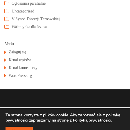
Ogłoszenia parafialne
Uncategorized
V Synod Diecezji Tarnowskiej
Walentynka dla Jezusa
Meta
Zaloguj się
Kanał wpisów
Kanał komentarzy
WordPress.org
© 2026
Konatsu.pl
dla
Parafia św Stanisława
Polityka
Ta strona korzysta z plików cookie. Aby zapoznać się z polityką
prywatności zapraszamy na stronę z
Polityką prywatności
.
prywatności
BM w Pustkowie Osiedlu
↑