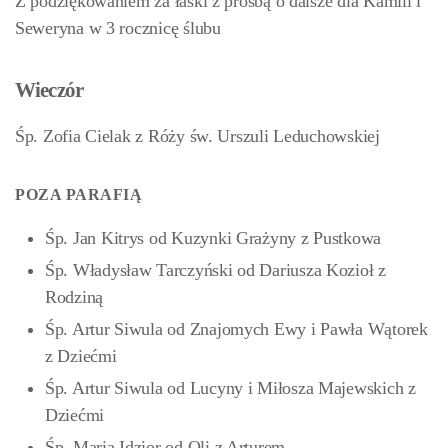
Z podziękowaniem za łaski z prośbą o dalsze dla Kamili i
Seweryna w 3 rocznicę ślubu
Wieczór
Śp. Zofia Cielak z Róży św. Urszuli Leduchowskiej
POZA PARAFIĄ
Śp. Jan Kitrys od Kuzynki Grażyny z Pustkowa
Śp. Władysław Tarczyński od Dariusza Kozioł z
Rodziną
Śp. Artur Siwula od Znajomych Ewy i Pawła Wątorek
z Dziećmi
Śp. Artur Siwula od Lucyny i Miłosza Majewskich z
Dziećmi
Śp. Maria Idzior od Oli z Arturem