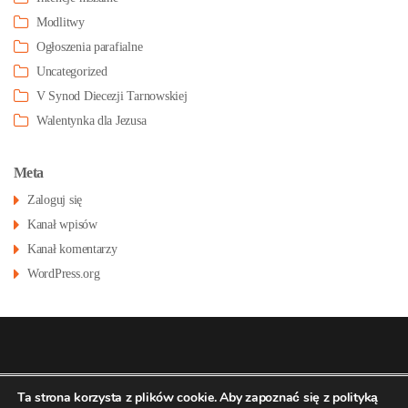
Modlitwy
Ogłoszenia parafialne
Uncategorized
V Synod Diecezji Tarnowskiej
Walentynka dla Jezusa
Meta
Zaloguj się
Kanał wpisów
Kanał komentarzy
WordPress.org
© 2026
Konatsu.pl
dla
Parafia św Stanisława
Polityka
Ta strona korzysta z plików cookie. Aby zapoznać się z polityką