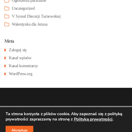
Ogłoszenia parafialne
Uncategorized
V Synod Diecezji Tarnowskiej
Walentynka dla Jezusa
Meta
Zaloguj się
Kanał wpisów
Kanał komentarzy
WordPress.org
© 2026
Konatsu.pl
dla
Parafia św Stanisława
Polityka
Ta strona korzysta z plików cookie. Aby zapoznać się z polityką
prywatności zapraszamy na stronę z
Polityką prywatności
.
prywatności
BM w Pustkowie Osiedlu
↑
Akceptuje