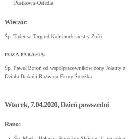
Pustkowa-Osiedla
Wieczór:
Śp. Tadeusz Targ od Koleżanek siostry Zofii
POZA PARAFIĄ:
Śp. Paweł Boroń od współpracowników żony Jolanty z
Działu Badań i Rozwoju Firmy Śnieżka
Wtorek, 7.04.2020, Dzień powszedni
Rano:
Śp. Maria, Helena i Stanisław Skóra w 11 rocznicę