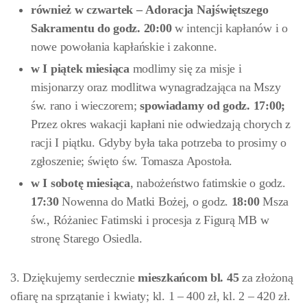
również w czwartek –
Adoracja Najświętszego
Sakramentu do godz. 20:00
w intencji kapłanów i o
nowe powołania kapłańskie i zakonne.
w I piątek miesiąca
modlimy się za misje i
misjonarzy oraz modlitwa wynagradzająca na Mszy
św. rano i wieczorem;
spowiadamy od godz. 17:00;
Przez okres wakacji kapłani nie odwiedzają chorych z
racji I piątku. Gdyby była taka potrzeba to prosimy o
zgłoszenie; święto św. Tomasza Apostoła.
w I sobotę miesiąca
, nabożeństwo fatimskie o godz.
17:30
Nowenna do Matki Bożej, o godz.
18:00
Msza
św., Różaniec Fatimski i procesja z Figurą MB w
stronę Starego Osiedla.
3. Dziękujemy serdecznie
mieszkańcom bl. 45
za złożoną
ofiarę na sprzątanie i kwiaty; kl. 1 – 400 zł, kl. 2 – 420 zł.