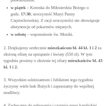
potwierdzenie.
w
piątek
– Koronka do Miłosierdzia Bożego o
godz.
17:30
; uroczystość Maryi Panny
Częstochowskiej. Z racji uroczystości nie obowiązuje
abstynencja od pokarmów mięsnych.
w sobotę
– wspomnienie św. Moniki.
2. Dziękujemy serdecznie
mieszkańcom bl. 44 kl. 1 i 2
za
złożoną ofiarę na sprzątanie i kwiaty (550 zł). W tym
tygodniu prosimy o złożenie tej ofiary
mieszkańców
bl. 43
kl. 1 i 2.
3. Wszystkim solenizantom i Jubilatom tego tygodnia
życzymy wiele łask Bożych i zapraszamy do wspólnej
modlitwy.
4. Zachęcamy do nabywania i czytania prasy katolickiej.