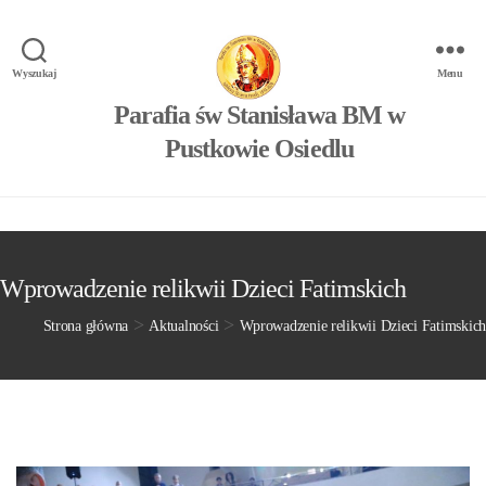
Wyszukaj
Menu
Parafia św Stanisława BM w
Pustkowie Osiedlu
Wprowadzenie relikwii Dzieci Fatimskich
>
>
Strona główna
Aktualności
Wprowadzenie relikwii Dzieci Fatimskich