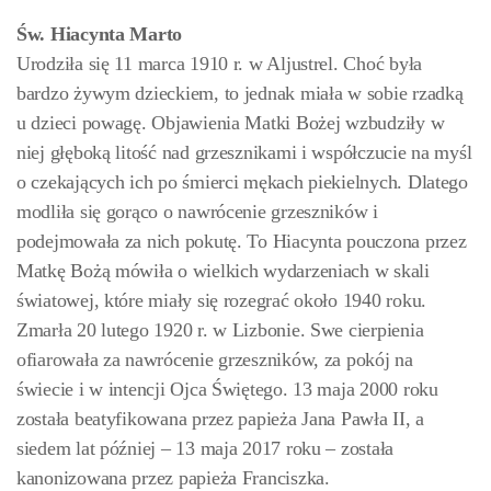
Św. Hiacynta Marto
Urodziła się 11 marca 1910 r. w Aljustrel. Choć była
bardzo żywym dzieckiem, to jednak miała w sobie rzadką
u dzieci powagę. Objawienia Matki Bożej wzbudziły w
niej głęboką litość nad grzesznikami i współczucie na myśl
o czekających ich po śmierci mękach piekielnych. Dlatego
modliła się gorąco o nawrócenie grzeszników i
podejmowała za nich pokutę. To Hiacynta pouczona przez
Matkę Bożą mówiła o wielkich wydarzeniach w skali
światowej, które miały się rozegrać około 1940 roku.
Zmarła 20 lutego 1920 r. w Lizbonie. Swe cierpienia
ofiarowała za nawrócenie grzeszników, za pokój na
świecie i w intencji Ojca Świętego. 13 maja 2000 roku
została beatyfikowana przez papieża Jana Pawła II, a
siedem lat później – 13 maja 2017 roku – została
kanonizowana przez papieża Franciszka.