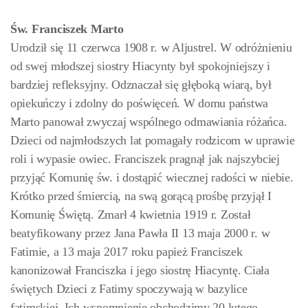
Św. Franciszek Marto
Urodził się 11 czerwca 1908 r. w Aljustrel. W odróżnieniu
od swej młodszej siostry Hiacynty był spokojniejszy i
bardziej refleksyjny. Odznaczał się głęboką wiarą, był
opiekuńczy i zdolny do poświęceń. W domu państwa
Marto panował zwyczaj wspólnego odmawiania różańca.
Dzieci od najmłodszych lat pomagały rodzicom w uprawie
roli i wypasie owiec. Franciszek pragnął jak najszybciej
przyjąć Komunię św. i dostąpić wiecznej radości w niebie.
Krótko przed śmiercią, na swą gorącą prośbę przyjął I
Komunię Świętą. Zmarł 4 kwietnia 1919 r. Został
beatyfikowany przez Jana Pawła II 13 maja 2000 r. w
Fatimie, a 13 maja 2017 roku papież Franciszek
kanonizował Franciszka i jego siostrę Hiacyntę. Ciała
świętych Dzieci z Fatimy spoczywają w bazylice
fatimskiej. Ich wspomnienie obchodzimy 20 lutego.