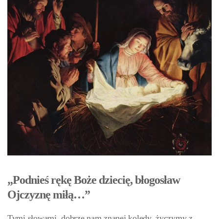
„Podnieś rękę Boże dziecię, błogosław
Ojczyznę miłą…”
Tymi słowami, dobrze nam znanej kolędy, życzymy z