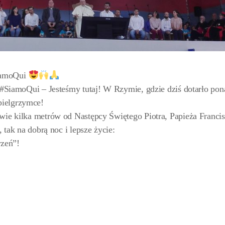
SiamoQui
i #SiamoQui – Jesteśmy tutaj! W Rzymie, gdzie dziś dotarło pon
pielgrzymce!
wie kilka metrów od Następcy Świętego Piotra, Papieża Franci
, tak na dobrą noc i lepsze życie:
zeń”!