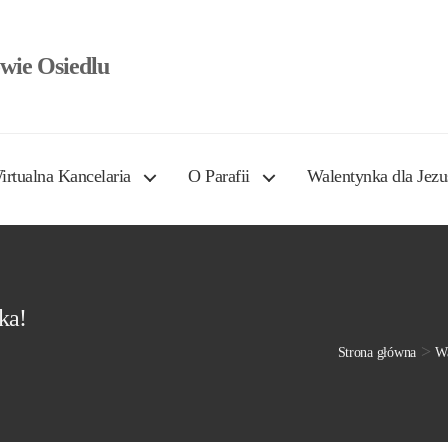
wie Osiedlu
irtualna Kancelaria
O Parafii
Walentynka dla Jezu
ka!
>
Strona główna
Wa