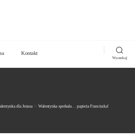
sa
Kontakt
Wyszukaj
>
lentynka dla Jezusa
Walentynka spotkała… papieża Franciszka!