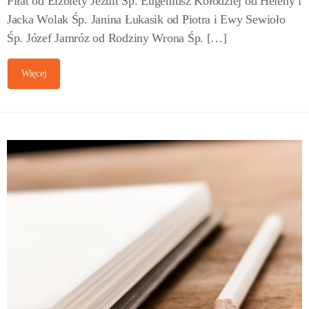
Piłat od Elżbiety Jezuit Śp. Eugeniusz Kołodziej od Heleny i
Jacka Wolak Śp. Janina Łukasik od Piotra i Ewy Sewioło
Śp. Józef Jamróz od Rodziny Wrona Śp. […]
Więcej