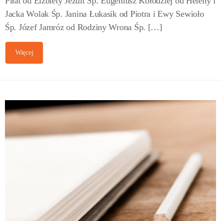
Piłat od Elżbiety Jezuit Śp. Eugeniusz Kołodziej od Heleny i
Jacka Wolak Śp. Janina Łukasik od Piotra i Ewy Sewioło
Śp. Józef Jamróz od Rodziny Wrona Śp. […]
Więcej