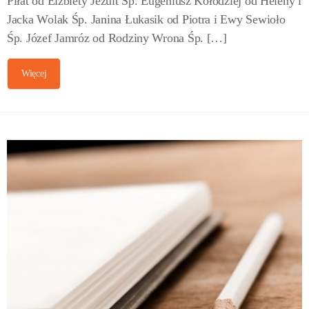
Piłat od Elżbiety Jezuit Śp. Eugeniusz Kołodziej od Heleny i
Jacka Wolak Śp. Janina Łukasik od Piotra i Ewy Sewioło
Śp. Józef Jamróz od Rodziny Wrona Śp. […]
Więcej